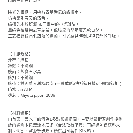
時間靜止在這頭。
時光的畫框，用帶有青草香氣的綠檀木，
彷彿聞到春天的清香。
綠檀的木紋斑斕 如同畫中的小虎斑貓，
墨綠色植鞣染皮革錶帶，像貓兒的掌那麼柔軟自然。
三支指針像高低錯落的劍蘭，可以聽見時間規律安靜的呼吸。
【手錶規格】
外框：綠檀
錶殼：不鏽鋼
鏡面：藍寶石水晶
錶扣：不鏽鋼
錶帶：雙面義大利植鞣皮 (一體成形x快拆錶耳棒x不鏽鋼錶扣 )
防水：5 ATM
機芯：Miyota japan 2036
【材料選用】
由苗栗三義木工師傅為1多點嚴選把關，主要以藝術家創作後剩
餘的邊角木與漂流木居多（合法取得購買）再經過師傅選料大
剖、切割、整形等步驟，精選出可製作的木料。