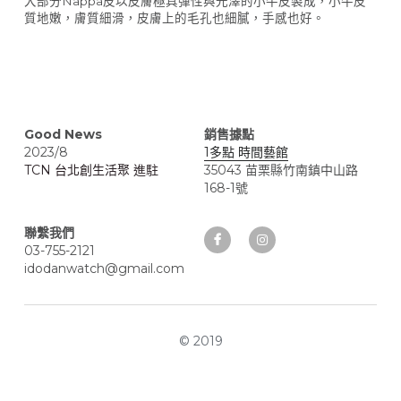
大部分Nappa皮以皮膚極具彈性與光澤的小牛皮製成，小牛皮
質地嫩，膚質細滑，皮膚上的毛孔也細膩，手感也好。
Good News
銷售據點
2023/8
1多點 時間藝館
TCN 台北創生活聚 進駐
35043 苗栗縣竹南鎮中山路
168-1號
聯繫我們
03-755-2121
idodanwatch@gmail.com
© 2019