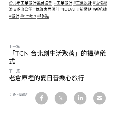
台北市工業設計發展協會
#工業設計
#工藝設計
#循環經
濟
#潮流公仔
#傢飾家居設計
#IDDAT
#新燃點
#新杭線
#設計
#design
#1多點
上一篇
「TCN 台北創生活聚落」的揭牌儀
式
下一篇
老倉庫裡的夏日音樂心旅行
返回網站