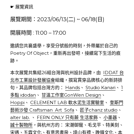
☛ 展覽資訊
展覽期間：2023/06/13(二) ~ 06/18(日)  
開展時間 : 11:00 – 17:00  
邀請您共襄盛舉，享受分號般的時刻，外帶屬於自己的 
Poetry Of Object，重新再出發吧，接續寫下生活的痕
跡。
本次展覽共集結26組台灣與杭州設計品牌，由  
IDDAT 台
北市工業設計發展協會
組織，撰寫貫穿品牌核心的新詩排
句，其品牌包括台灣方的： 
Hands
、 
Studio Kanari
、 
1
多點 idodan
、 
甘溫工作室GonWen Design
、 
Hoppi
、 
CELEMENT LAB 軟水泥生活實驗室
、 
奎斯門
藝術沙發 Craftsman  Art  Sofa
、 
匠子chanz studio
、 
alter lab.
 、 
FERN ONLY 只有蕨 生活家飾
、 
小墨器
、 
誠十製物所
，與杭州方的： 宋潮御寵、毛戈平、特美刻、
宋遇、五霖文化、有意思書房、境山有禮、晚鋒文化、本