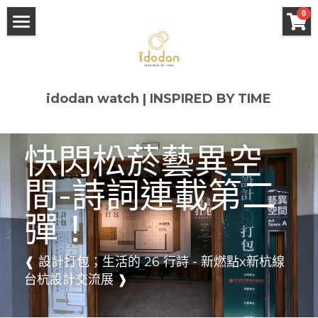
×
0
商品分類
Home
所有商品分類
About
idodan watch | INSPIRED BY TIME
Design
快閃松菸藝異空
Sanyu 常玉 x idodan
微竹風景 x idodan
間-詩詞連載第二
Shop
彈！
Q&A
❰ 設計打包；生活的 26 行詩 - 新燃點x新杭線 
台杭設計交流展 ❱ 
Contact