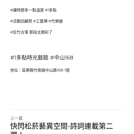
#讓時間多一點溫度 #1多點
#活動回顧照 #工藝禪 #竹樂器
#巨竹古箏 那段太精彩了
#1多點時光藝館 #中山168 
地址：苗栗縣竹南鎮中山路168-1號
上一篇
快閃松菸藝異空間-詩詞連載第二