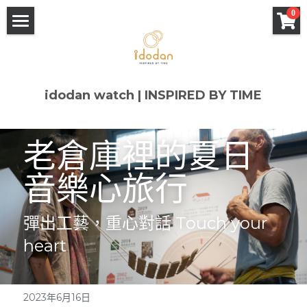
×
0
商品分類
Home
所有商品分類
About
idodan watch | INSPIRED BY TIME
Design
老倉庫裡的夏日
Sanyu 常玉 x idodan
微竹風景 x idodan
音樂心旅行
Shop
彈出工藝，重心對話 Touch your 
Q&A
heart
Contact
2023年6月16日